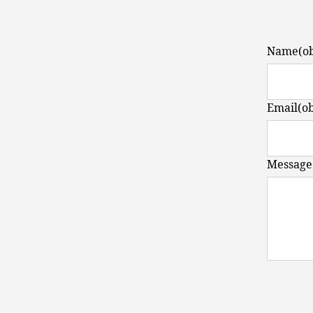
Name
(o
Email
(o
Message