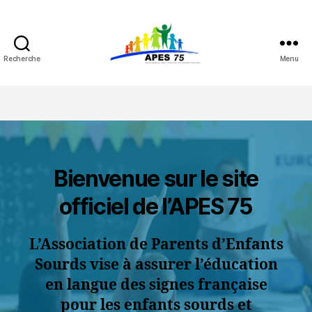
Recherche
Menu
APES
75
Bienvenue sur le site
officiel de l’APES 75
L’Association de Parents d’Enfants
Sourds vise à assurer l’éducation
en langue des signes française
pour les enfants sourds et