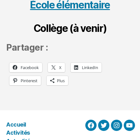
École élémentaire
Collège (à venir)
Partager :
Facebook
X
LinkedIn
Pinterest
Plus
Accueil
Facebook
Twitter
Instagra
You
Activités