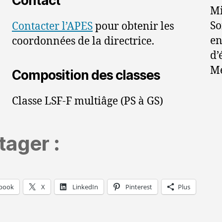
Contact
Mi
So
Contacter l’APES
pour obtenir les
en
coordonnées de la directrice.
d’
Me
Composition des classes
Classe LSF-F multiâge (PS à GS)
tager :
book
X
LinkedIn
Pinterest
Plus