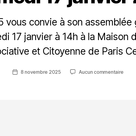
5 vous convie à son assemblée 
di 17 janvier à 14h à la Maison d
P
a
ciative et Citoyenne de Paris Ce
r
A
P
Auteur
sur
8 novembre 2025
Aucun commentaire
Date
E
de
Asse
de
S
l’article
génér
l’article
7
de
5
l’APE
75,
le
same
17