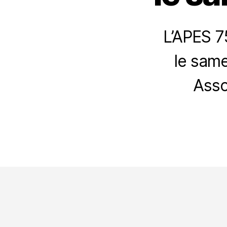
L’APES 7
le same
Asso