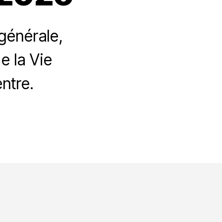
générale,
e la Vie
ntre.
mblée
ale
S
di