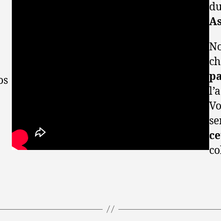
d
A
No
ch
pa
os
l’
Vo
se
ce
co