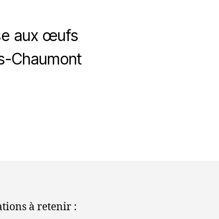
sse aux œufs
es-Chaumont
e
ations à retenir :