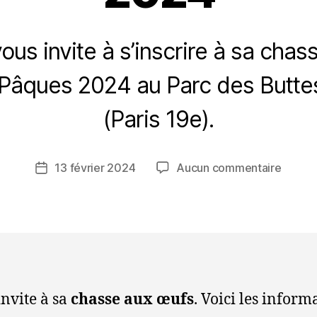
ous invite à s’inscrire à sa cha
e Pâques 2024 au Parc des Butt
P
a
(Paris 19e).
r
A
P
Auteur
sur
13 février 2024
Aucun commentaire
Date
E
de
Chass
de
S
l’article
aux
l’article
7
œufs,
5
le
lundi
1er
avril
invite à sa
chasse aux œufs
. Voici les inform
2024