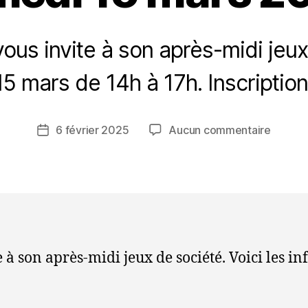
ous invite à son après-midi jeu
P
a
5 mars de 14h à 17h. Inscription 
r
A
P
Auteur
sur
6 février 2025
Aucun commentaire
Date
E
de
Après-
de
S
l’article
midi
l’article
7
jeux
5
de
société
le
samedi
 à son après-midi jeux de société. Voici les in
15
mars
2025