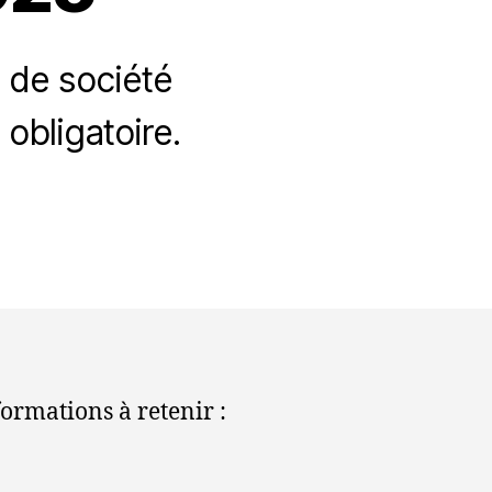
x de société
obligatoire.
,
formations à retenir :