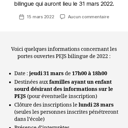
r
bilingue qui auront lieu le 31 mars 2022.
A
P
Auteur
sur
15 mars 2022
Aucun commentaire
Date
E
de
Inscriptio
de
S
l’article
aux
l’article
7
portes
5
ouvertes
de
Voici quelques informations concernant les
l’école
portes ouvertes PEJS bilingue de 2022 :
primaire
PEJS
Date :
jeudi 31 mars
de
17h00 à 18h00
bilingue
(31/03/2
Destinées aux
familles ayant un enfant
sourd désirant des informations sur le
PEJS
(pour éventuelle inscription)
Clôture des inscriptions le
lundi 28 mars
(seules les personnes inscrites pénétreront
dans l’école)
Présence d’interprètes