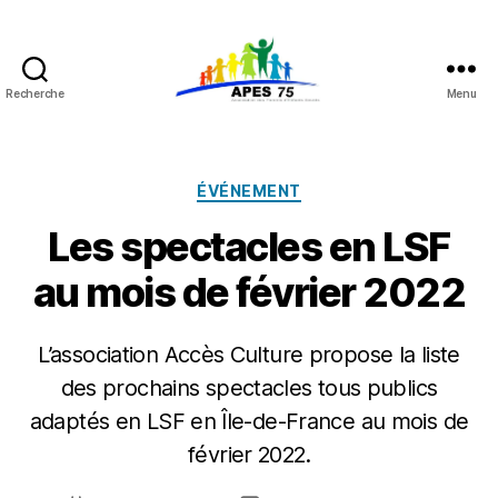
Recherche
Menu
APES
75
Catégories
ÉVÉNEMENT
Les spectacles en LSF
au mois de février 2022
L’association Accès Culture propose la liste
des prochains spectacles tous publics
P
adaptés en LSF en Île-de-France au mois de
a
r
février 2022.
A
P
Auteur