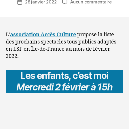
sur
28 janvier 2022
Aucun commentaire
Date
E
de
Les
de
S
l’article
spectac
l’article
7
en
5
LSF
au
L’
association Accès Culture
propose la liste
mois
des prochains spectacles tous publics ​adaptés
de
en LSF en Île-de-France au mois de février
février
2022.
2022
Les enfants, c’est moi
Mercredi 2 février à 15h